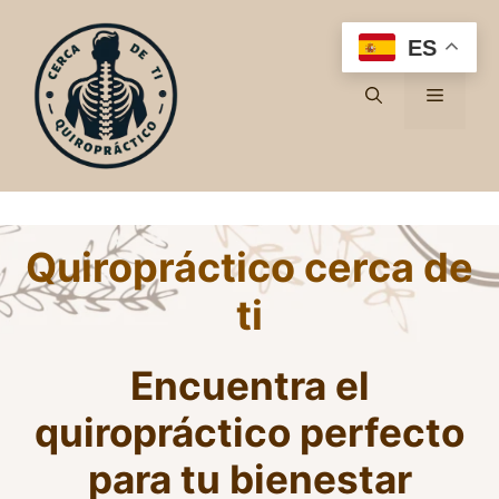
Saltar
al
ES
contenido
Menú
Quiropráctico cerca de
ti
Encuentra el
quiropráctico perfecto
para tu bienestar