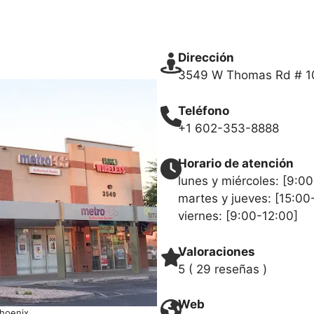
Dirección
3549 W Thomas Rd # 10
Teléfono
+1 602-353-8888
Horario de atención
lunes y miércoles: [9:0
martes y jueves: [15:00
viernes: [9:00-12:00]
Valoraciones
5 ( 29 reseñas )
Web
Phoenix