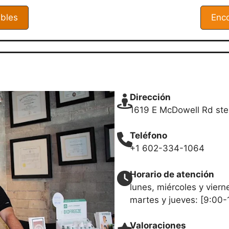
ibles
Enco
Dirección
1619 E McDowell Rd ste
Teléfono
+1 602-334-1064
Horario de atención
lunes, miércoles y viern
martes y jueves: [9:00-
Valoraciones