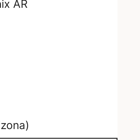
nix AR
izona)