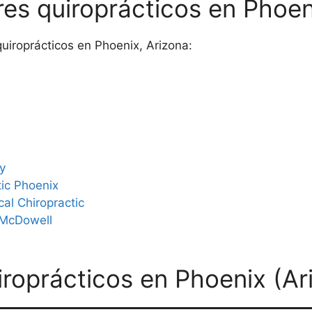
es quiroprácticos en Phoe
uiroprácticos en Phoenix, Arizona:
y
tic Phoenix
al Chiropractic
& McDowell
iroprácticos en Phoenix (Ar