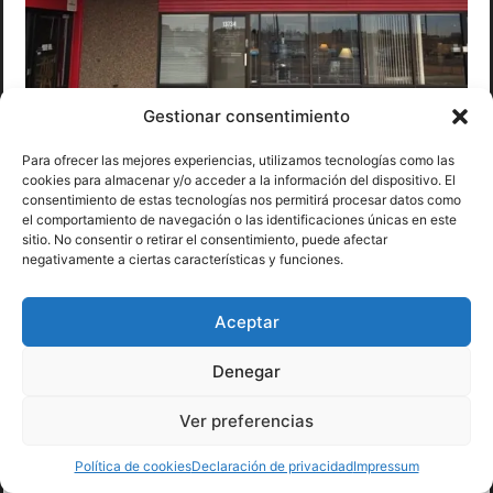
Gestionar consentimiento
Southeast Family Chiropractic
Para ofrecer las mejores experiencias, utilizamos tecnologías como las
cookies para almacenar y/o acceder a la información del dispositivo. El
Dirección
consentimiento de estas tecnologías nos permitirá procesar datos como
13734 E Quincy Ave, Aurora, CO 80015, Estados
el comportamiento de navegación o las identificaciones únicas en este
sitio. No consentir o retirar el consentimiento, puede afectar
Unidos
negativamente a ciertas características y funciones.
Aceptar
Teléfono
Denegar
+1 303-690-0292
Ver preferencias
Política de cookies
Declaración de privacidad
Impressum
Horario de atención